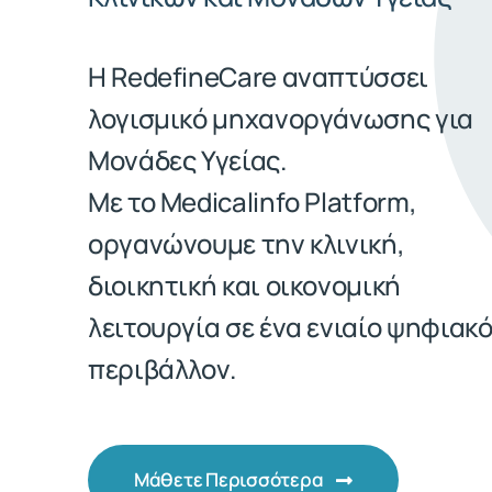
Η RedefineCare αναπτύσσει
λογισμικό μηχανοργάνωσης για
Μονάδες Υγείας.
Με το Medicalinfo Platform,
οργανώνουμε την κλινική,
διοικητική και οικονομική
λειτουργία σε ένα ενιαίο ψηφιακ
περιβάλλον.
Μάθετε Περισσότερα