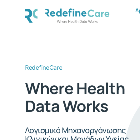
Skip
Α
to
content
RedefineCare
Where Health
Data Works
Λογισμικό Μηχανοργάνωσης
Κλινικών και Μονάδων Υγείας