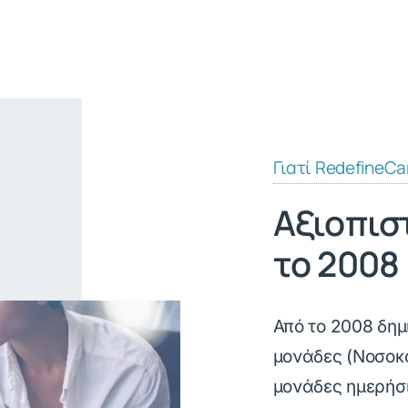
Γιατί RedefineCa
Αξιοπισ
το 2008
Από το 2008 δημ
μονάδες (Νοσοκο
μονάδες ημερήσ