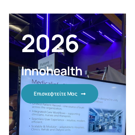
2026
Innohealth
Επισκεφτείτε Μας