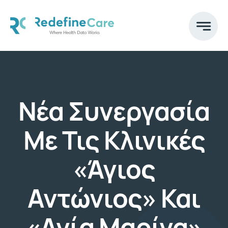
Skip
to
content
Νέα Συνεργασία
Με Τις Κλινικές
«Άγιος
Αντώνιος» Και
«Αγία Μαρίνα»