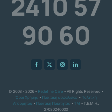
2410 57
90 60
© 2008 - 2026 •
Redefine Care
• All Rights Reserved •
Όροι Χρήσης
•
Πολιτική ασφαλείας
•
Πολιτική
Απορρήτου
•
Πολιτική Ποιότητας
•
TM
• Γ.Ε.Μ.Η.:
27080240000