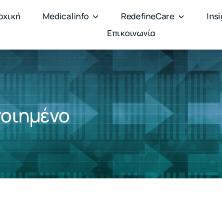
ρχική
Medicalinfo
RedefineCare
Ins
Επικοινωνία
οιημένο