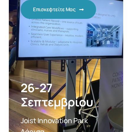
Επισκεφτείτε Μας
26-27
Σεπτεμβρίου
Joist Innovation Park
Λάρισα