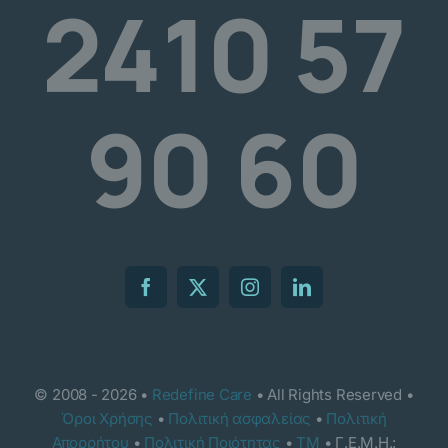
2410 57
90 60
© 2008 - 2026 •
Redefine Care
• All Rights Reserved •
Όροι Χρήσης
•
Πολιτική ασφαλείας
•
Πολιτική
Απορρήτου
•
Πολιτική Ποιότητας
•
TM
• Γ.Ε.Μ.Η.: