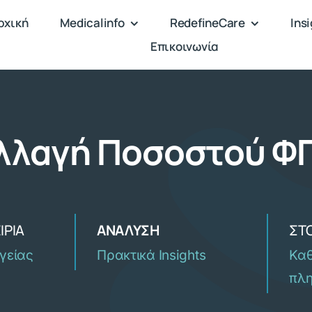
ρχική
Medicalinfo
RedefineCare
Ins
Επικοινωνία
λλαγή Ποσοστού Φ
ΙΡΊΑ
ΑΝΆΛΥΣΗ
ΣΤ
γείας
Πρακτικά Insights
Κα
πλ