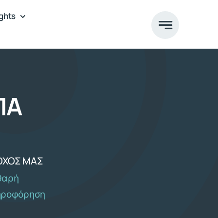
ights
ΠΑ
ΌΧΟΣ ΜΑΣ
θαρή
ηροφόρηση